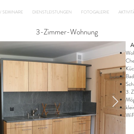
/ SEMINARE
DIENSTLEISTUNGEN
FOTOGALERIE
AKTIVI
3-Zimmer-Wohnung
Au
Woh
Che
Küc
Bad
Sch
3. 
Mög
kle
WiF