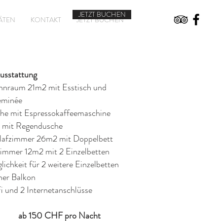
JETZT BUCHEN
TÄTEN
KONTAKT
JETZT BUCHEN
sstattung
nraum 21m2 mit Esstisch und
minée
he mit Espressokaffeemaschine
 mit Regendusche
lafzimmer 26m2 mit Doppelbett
Zimmer 12m2 mit 2 Einzelbetten
lichkeit für 2 weitere Einzelbetten
iner Balkon
i und 2 Internetanschlüsse
ab 150 CHF pro Nacht