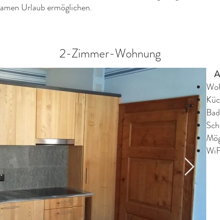
lsamen Urlaub ermöglichen.
2-Zimmer-Wohnung
Au
Woh
Küc
Bad
Sch
Mög
WiF